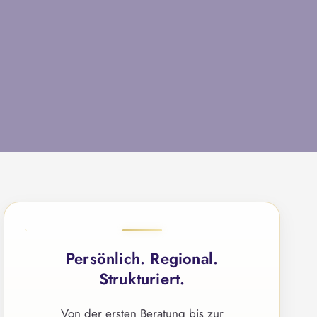
g
e
n
Persönlich. Regional.
Strukturiert.
Von der ersten Beratung bis zur