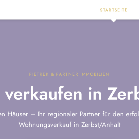
STARTSEITE
immobilienmakler-c
immobilienmakler-o
Immobilienmakler 
Immobilienmakler D
PIETREK & PARTNER IMMOBILIEN
Immobilie verkaufe
verkaufen in Zerb
Immobilie verkaufe
Objekt News
en Häuser – Ihr regionaler Partner für den erfo
Wohnungsverkauf in Zerbst/Anhalt