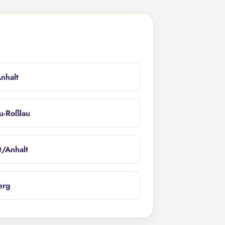
nhalt
u-Roßlau
/Anhalt
erg