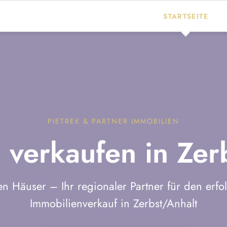
STARTSEITE
immobilienmakler-c
immobilienmakler-o
Immobilienmakler 
Immobilienmakler D
PIETREK & PARTNER IMMOBILIEN
Immobilie verkaufe
 verkaufen in Zer
Objekt News
en Häuser – Ihr regionaler Partner für den erfo
Immobilienverkauf in Zerbst/Anhalt