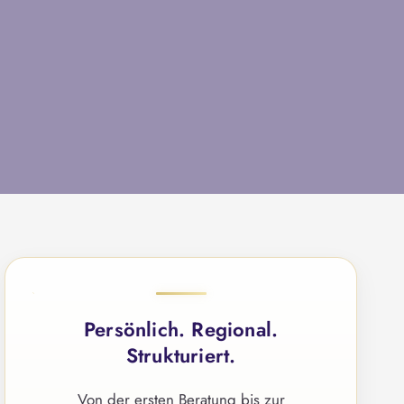
g
e
n
Persönlich. Regional.
Strukturiert.
Von der ersten Beratung bis zur