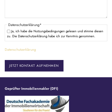
l
d
P
Datenschutzerklärung
*
f
Ja, ich habe die Nutzungsbedingungen gelesen und stimme diesen
l
zu. Die Datenschutzerklärung habe ich zur Kenntnis genommen.
i
c
Datenschutzerklärung
h
t
f
e
JETZT KONTAKT AUFNEHMEN
l
d
Geprüfter Immobilienmakler (DFI)