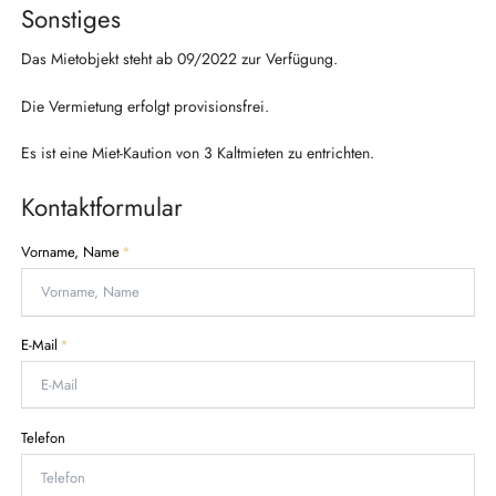
Sonstiges
Das Mietobjekt steht ab 09/2022 zur Verfügung.
Die Vermietung erfolgt provisionsfrei.
Es ist eine Miet-Kaution von 3 Kaltmieten zu entrichten.
Kontaktformular
P
Vorname, Name
*
f
l
i
c
P
E-Mail
*
h
f
t
l
f
i
e
c
Telefon
l
h
d
t
f