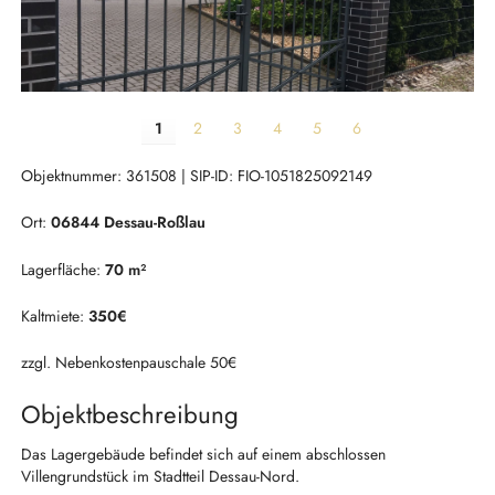
1
2
3
4
5
6
Objektnummer: 361508 | SIP-ID: FIO-1051825092149
Ort:
06844 Dessau-Roßlau
Lagerfläche:
70 m²
Kaltmiete:
350€
zzgl. Nebenkostenpauschale 50€
Objektbeschreibung
Das Lagergebäude befindet sich auf einem abschlossen
Villengrundstück im Stadtteil Dessau-Nord.