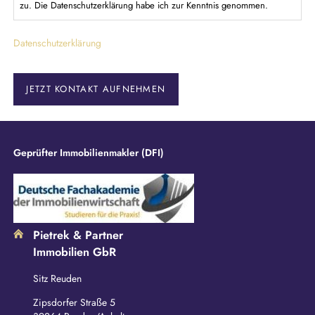
l
zu. Die Datenschutzerklärung habe ich zur Kenntnis genommen.
i
c
Datenschutzerklärung
h
t
f
e
JETZT KONTAKT AUFNEHMEN
l
d
Geprüfter Immobilienmakler (DFI)
Pietrek & Partner
Immobilien GbR
Sitz Reuden
Zipsdorfer Straße 5