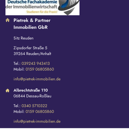
Pietrek & Partner
Immobilien GbR
Sitz Reuden
Zipsdorfer Straße 5
39264 Reuden/Anhalt
Tel.:
039243 943413
Mobil:
0159 06805860
info@pietrek-immobilien.de
Albrechtstraße 110
06844 Dessau-Roßlau
Tel.:
0340 5710322
Mobil:
0159 06805860
info@pietrek-immobilien.de