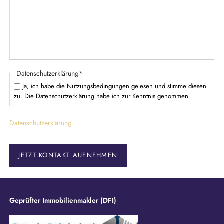
f
e
l
d
P
Datenschutzerklärung
*
f
Ja, ich habe die Nutzungsbedingungen gelesen und stimme diesen
l
zu. Die Datenschutzerklärung habe ich zur Kenntnis genommen.
i
c
Datenschutzerklärung
h
t
f
e
JETZT KONTAKT AUFNEHMEN
l
d
Geprüfter Immobilienmakler (DFI)