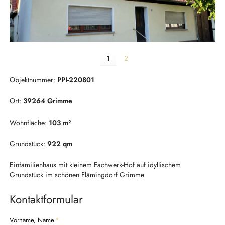
1
2
Objektnummer:
PPI-220801
Ort:
39264 Grimme
Wohnfläche:
103 m²
Grundstück:
922 qm
Einfamilienhaus mit kleinem Fachwerk-Hof auf idyllischem
Grundstück im schönen Flämingdorf Grimme
Kontaktformular
P
Vorname, Name
*