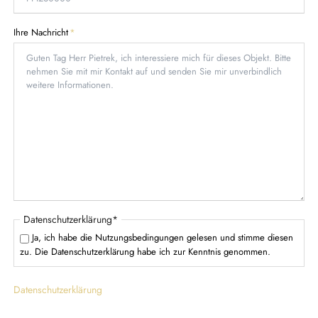
f
i
e
c
P
Ihre Nachricht
*
l
h
f
d
t
l
f
i
e
c
l
h
d
t
f
e
l
d
P
Datenschutzerklärung
*
f
Ja, ich habe die Nutzungsbedingungen gelesen und stimme diesen
l
zu. Die Datenschutzerklärung habe ich zur Kenntnis genommen.
i
c
Datenschutzerklärung
h
t