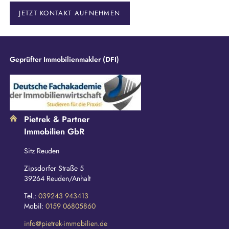
f
e
JETZT KONTAKT AUFNEHMEN
l
d
Geprüfter Immobilienmakler (DFI)
Pietrek & Partner
Immobilien GbR
Sitz Reuden
Zipsdorfer Straße 5
39264 Reuden/Anhalt
Tel.:
039243 943413
Mobil:
0159 06805860
info@pietrek-immobilien.de