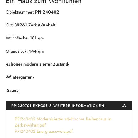
Ein Haus zum Wohlfühlen
Objektnummer:
PPI 240402
Ort:
39261 Zerbst/Anhalt
Wohnfläche:
181 qm
Grundstück:
144 qm
-schöner modernisierter Zustand-
-Wintergarten-
-Sauna-
PPI230701 EXPOSÉ & WEITERE INFORMATIONEN
PPI240402 Modernisiertes städtisches Reihenhaus in
Zerbst-Anhalt.pdf
PPI240402 Energieausweis.pdf