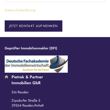
i
c
Datenschutzerklärung
h
t
f
e
JETZT KONTAKT AUFNEHMEN
l
d
Geprüfter Immobilienmakler (DFI)
Pietrek & Partner
Immobilien GbR
Sitz Reuden
Zipsdorfer Straße 5
39264 Reuden/Anhalt