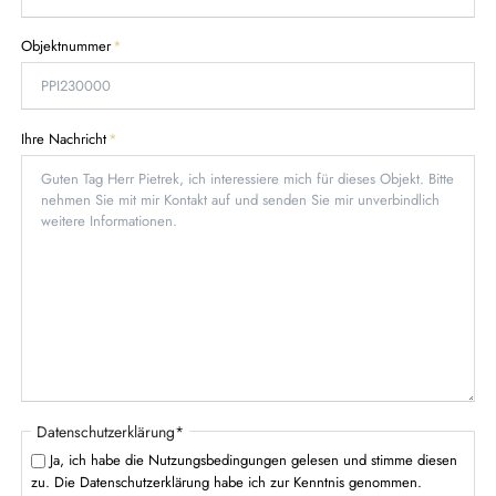
f
i
e
c
P
Objektnummer
*
l
h
f
d
t
l
f
i
e
c
P
Ihre Nachricht
*
l
h
f
d
t
l
f
i
e
c
l
h
d
t
f
e
l
d
P
Datenschutzerklärung
*
f
Ja, ich habe die Nutzungsbedingungen gelesen und stimme diesen
l
zu. Die Datenschutzerklärung habe ich zur Kenntnis genommen.