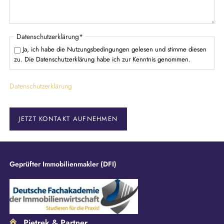
P
Datenschutzerklärung
*
f
Ja, ich habe die Nutzungsbedingungen gelesen und stimme diesen
l
zu. Die Datenschutzerklärung habe ich zur Kenntnis genommen.
i
c
Datenschutzerklärung
h
t
f
e
JETZT KONTAKT AUFNEHMEN
l
d
Geprüfter Immobilienmakler (DFI)
Pietrek & Partner