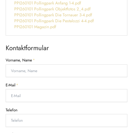
PPI260101 Pollingpark Anfang 1-4.pdf
PPI260101 Pollingpark Objektfotos 2_4.pdf
PPI260101 Pollingpark Die Tornauer 3-4.pdf
PPI260101 Pollingpark Die Pestalozzi 4-4.pdf
PPI260101 Magazin.pdf
Kontaktformular
P
Vorname, Name
*
f
l
i
c
P
E-Mail
*
h
f
t
l
f
i
e
c
Telefon
l
h
d
t
f
e