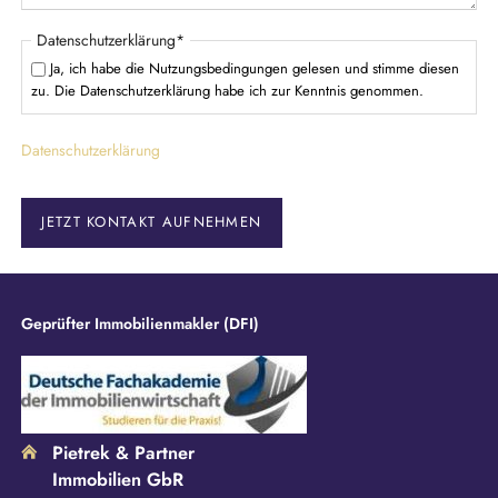
P
Datenschutzerklärung
*
f
Ja, ich habe die Nutzungsbedingungen gelesen und stimme diesen
l
zu. Die Datenschutzerklärung habe ich zur Kenntnis genommen.
i
c
Datenschutzerklärung
h
t
f
e
JETZT KONTAKT AUFNEHMEN
l
d
Geprüfter Immobilienmakler (DFI)
Pietrek & Partner
Immobilien GbR