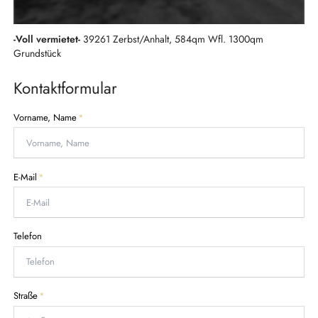
-Voll vermietet-
39261 Zerbst/Anhalt, 584qm Wfl. 1300qm
Grundstück
Kontaktformular
P
Vorname, Name
*
f
l
i
c
P
E-Mail
*
h
f
t
l
f
i
e
c
Telefon
l
h
d
t
f
e
P
Straße
*
l
f
d