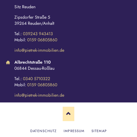
Sitz Reuden
Zipsdorfer Straße 5
39264 Reuden/Anhalt
Tel.:
039243 943413
Mobil:
0159 06805860
info@pietrek-immobilien.de
Albrechtstraße 110
06844 Dessau-Roßlau
Tel.:
0340 5710322
Mobil:
0159 06805860
info@pietrek-immobilien.de
N
DATENSCHUTZ
IMPRESSUM
SITEMAP
A