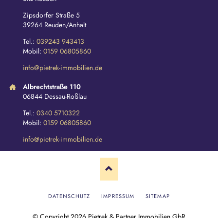
Zipsdorfer Straße 5
39264 Reuden/Anhalt
Tel.:
039243 943413
Mobil:
0159 06805860
info@pietrek-immobilien.de
Albrechtstraße 110
06844 Dessau-Roßlau
Tel.:
0340 5710322
Mobil:
0159 06805860
info@pietrek-immobilien.de
N
DATENSCHUTZ
IMPRESSUM
SITEMAP
A
V
© Copyright 2026 Pietrek & Partner Immobilien GbR
I