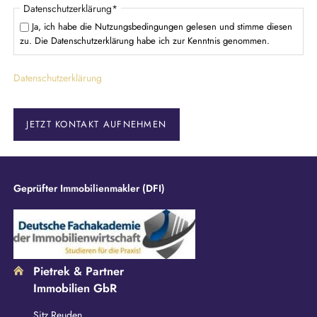
P
Datenschutzerklärung
*
f
Ja, ich habe die Nutzungsbedingungen gelesen und stimme diesen
l
zu. Die Datenschutzerklärung habe ich zur Kenntnis genommen.
i
c
Datenschutzerklärung
h
t
f
e
JETZT KONTAKT AUFNEHMEN
l
d
Geprüfter Immobilienmakler (DFI)
Pietrek & Partner
Immobilien GbR
Sitz Reuden