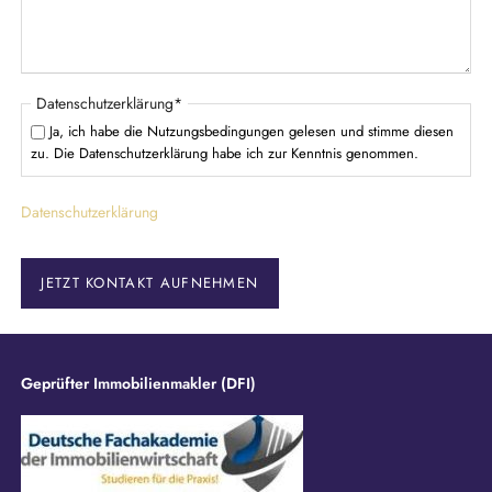
l
d
P
Datenschutzerklärung
*
f
Ja, ich habe die Nutzungsbedingungen gelesen und stimme diesen
l
zu. Die Datenschutzerklärung habe ich zur Kenntnis genommen.
i
c
Datenschutzerklärung
h
t
f
e
JETZT KONTAKT AUFNEHMEN
l
d
Geprüfter Immobilienmakler (DFI)