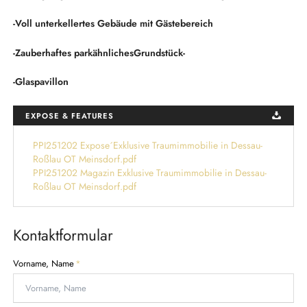
-Voll unterkellertes Gebäude mit Gästebereich
-Zauberhaftes parkähnlichesGrundstück-
-Glaspavillon
EXPOSE & FEATURES
PPI251202 Expose´Exklusive Traumimmobilie in Dessau-
Roßlau OT Meinsdorf.pdf
PPI251202 Magazin Exklusive Traumimmobilie in Dessau-
Roßlau OT Meinsdorf.pdf
Kontaktformular
P
Vorname, Name
*
f
l
i