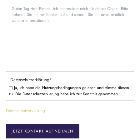
h
f
d
t
l
f
i
e
c
l
h
d
t
f
e
l
d
P
Datenschutzerklärung
*
f
Ja, ich habe die Nutzungsbedingungen gelesen und stimme diesen
l
zu. Die Datenschutzerklärung habe ich zur Kenntnis genommen.
i
c
Datenschutzerklärung
h
t
f
e
JETZT KONTAKT AUFNEHMEN
l