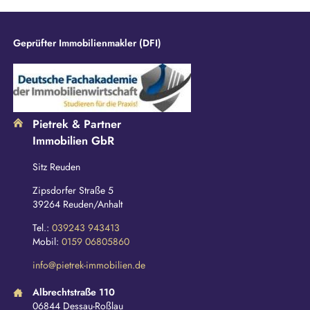
d
Geprüfter Immobilienmakler (DFI)
Pietrek & Partner
Immobilien GbR
Sitz Reuden
Zipsdorfer Straße 5
39264 Reuden/Anhalt
Tel.:
039243 943413
Mobil:
0159 06805860
info@pietrek-immobilien.de
Albrechtstraße 110
06844 Dessau-Roßlau