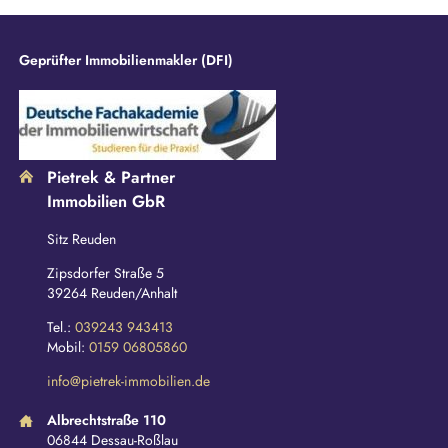
d
Geprüfter Immobilienmakler (DFI)
Pietrek & Partner
Immobilien GbR
Sitz Reuden
Zipsdorfer Straße 5
39264 Reuden/Anhalt
Tel.:
039243 943413
Mobil:
0159 06805860
info@pietrek-immobilien.de
Albrechtstraße 110
06844 Dessau-Roßlau