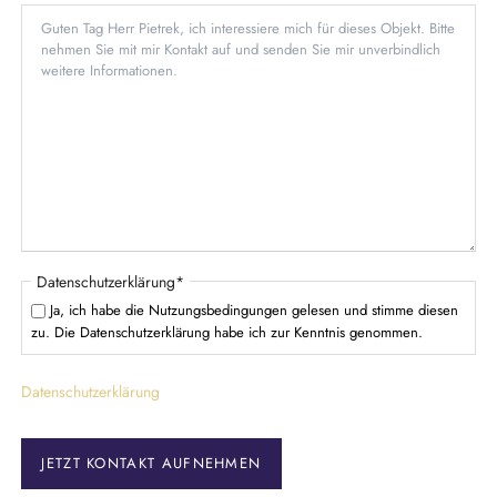
h
f
d
t
l
f
i
e
c
l
h
d
t
f
e
l
d
P
Datenschutzerklärung
*
f
Ja, ich habe die Nutzungsbedingungen gelesen und stimme diesen
l
zu. Die Datenschutzerklärung habe ich zur Kenntnis genommen.
i
c
Datenschutzerklärung
h
t
f
e
JETZT KONTAKT AUFNEHMEN
l