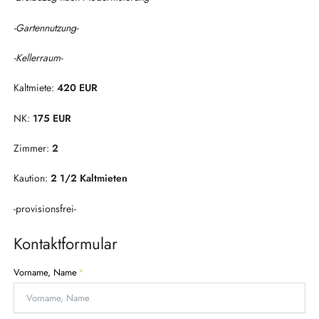
-Gartennutzung-
-Kellerraum-
Kaltmiete:
420 EUR
NK:
175 EUR
Zimmer:
2
Kaution:
2 1/2 Kaltmieten
-provisionsfrei-
Kontaktformular
P
Vorname, Name
*
f
l
i