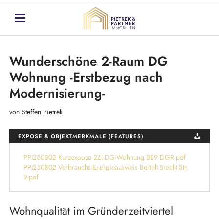
Wunderschöne 2-Raum DG
Wohnung -Erstbezug nach
Modernisierung-
von Steffen Pietrek
EXPOSE & OBJEKTMERKMALE (FEATURES)
PPI250802 Kurzexpose 2Zi-DG-Wohnung BB9 DGR.pdf
PPI250802 Verbrauchs-Energieausweis Bertolt-Brecht-Str.
9.pdf
Wohnqualität im Gründerzeitviertel