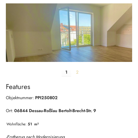
1
2
Features
Objektnummer:
PPI250802
Ort:
06844 Dessau-Roßlau Bertolt-Brecht
-Str. 9
Wohnfläche:
51
m²
-Erstbezug nach Modernisierung