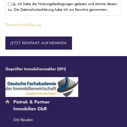
f
Ja, ich habe die Nutzungsbedingungen gelesen und stimme diesen
l
zu. Die Datenschutzerklärung habe ich zur Kenntnis genommen.
i
c
Datenschutzerklärung
h
t
f
e
JETZT KONTAKT AUFNEHMEN
l
d
Geprüfter Immobilienmakler (DFI)
Pietrek & Partner
Immobilien GbR
Sitz Reuden