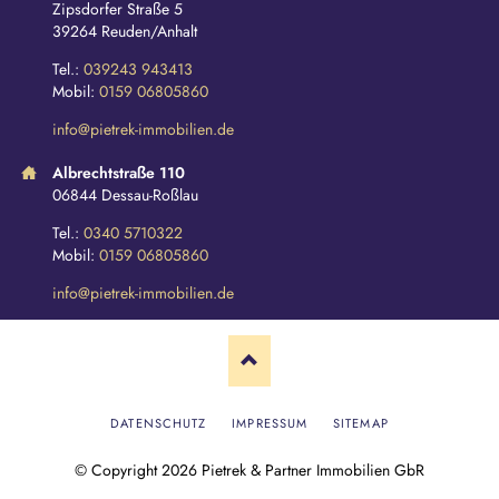
Zipsdorfer Straße 5
39264 Reuden/Anhalt
Tel.:
039243 943413
Mobil:
0159 06805860
info@pietrek-immobilien.de
Albrechtstraße 110
06844 Dessau-Roßlau
Tel.:
0340 5710322
Mobil:
0159 06805860
info@pietrek-immobilien.de
N
DATENSCHUTZ
IMPRESSUM
SITEMAP
A
V
© Copyright 2026 Pietrek & Partner Immobilien GbR
I
G