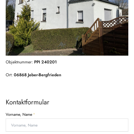
Objektnummer:
PPI 240201
Ort:
06868 Jeber-Bergfrieden
Kontaktformular
P
Vorname, Name
*
f
l
i