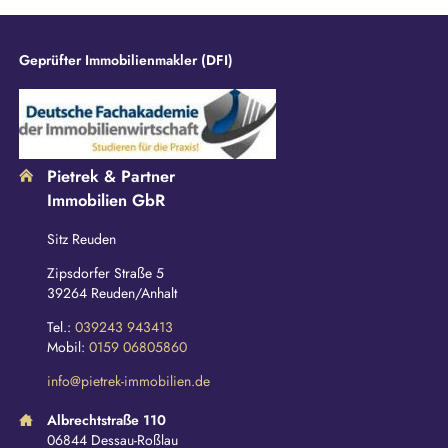
d
Geprüfter Immobilienmakler (DFI)
Pietrek & Partner
Immobilien GbR
Sitz Reuden
Zipsdorfer Straße 5
39264 Reuden/Anhalt
Tel.:
039243 943413
Mobil:
0159 06805860
info@pietrek-immobilien.de
Albrechtstraße 110
06844 Dessau-Roßlau