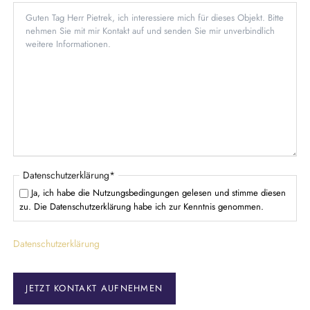
f
d
t
l
f
i
e
c
l
h
d
t
f
e
l
d
P
Datenschutzerklärung
*
f
Ja, ich habe die Nutzungsbedingungen gelesen und stimme diesen
l
zu. Die Datenschutzerklärung habe ich zur Kenntnis genommen.
i
c
Datenschutzerklärung
h
t
f
e
JETZT KONTAKT AUFNEHMEN
l