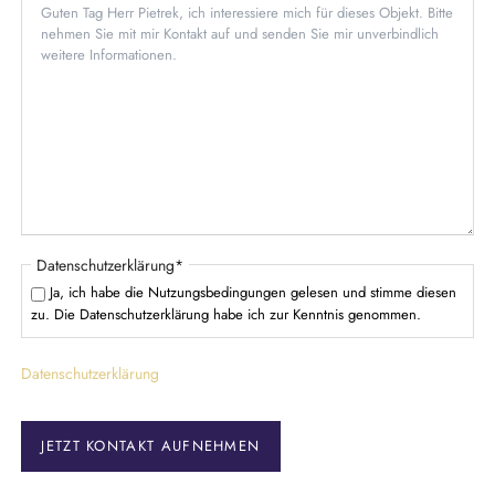
t
l
f
i
e
c
l
h
d
t
f
e
l
d
P
Datenschutzerklärung
*
f
Ja, ich habe die Nutzungsbedingungen gelesen und stimme diesen
l
zu. Die Datenschutzerklärung habe ich zur Kenntnis genommen.
i
c
Datenschutzerklärung
h
t
f
e
JETZT KONTAKT AUFNEHMEN
l
d