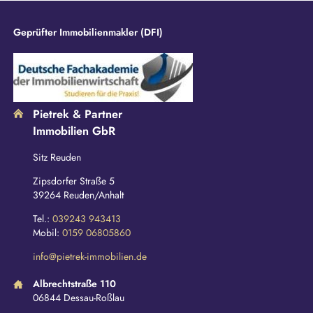
Geprüfter Immobilienmakler (DFI)
Pietrek & Partner
Immobilien GbR
Sitz Reuden
Zipsdorfer Straße 5
39264 Reuden/Anhalt
Tel.:
039243 943413
Mobil:
0159 06805860
info@pietrek-immobilien.de
Albrechtstraße 110
06844 Dessau-Roßlau