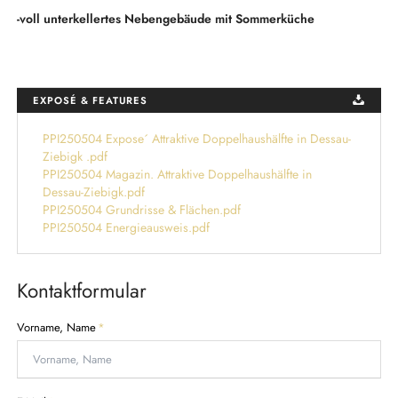
-voll unterkellertes Nebengebäude mit Sommerküche
EXPOSÉ & FEATURES
PPI250504 Expose´ Attraktive Doppelhaushälfte in Dessau-
Ziebigk .pdf
PPI250504 Magazin. Attraktive Doppelhaushälfte in
Dessau-Ziebigk.pdf
PPI250504 Grundrisse & Flächen.pdf
PPI250504 Energieausweis.pdf
Kontaktformular
P
Vorname, Name
*
f
l
i
c