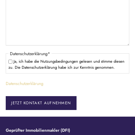
h
d
t
f
e
l
d
P
Datenschutzerklärung
*
f
Ja, ich habe die Nutzungsbedingungen gelesen und stimme diesen
l
zu. Die Datenschutzerklärung habe ich zur Kenntnis genommen.
i
c
Datenschutzerklärung
h
t
f
e
JETZT KONTAKT AUFNEHMEN
l
d
Geprüfter Immobilienmakler (DFI)