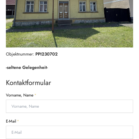
Objektnummer:
PPI230702
-seltene Gelegenheit-
Kontaktformular
P
Vorname, Name
*
f
l
i
c
P
E-Mail
*
h
f
t
l
f
i