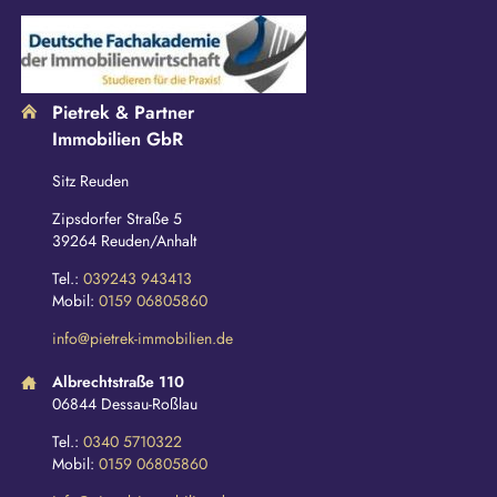
Pietrek & Partner
Immobilien GbR
Sitz Reuden
Zipsdorfer Straße 5
39264 Reuden/Anhalt
Tel.:
039243 943413
Mobil:
0159 06805860
info@pietrek-immobilien.de
Albrechtstraße 110
06844 Dessau-Roßlau
Tel.:
0340 5710322
Mobil:
0159 06805860