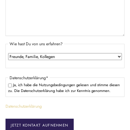
Wie hast Du von uns erfahren?
P
Datenschutzerklärung
*
f
Ja, ich habe die Nutzungsbedingungen gelesen und stimme diesen
l
zu. Die Datenschutzerklärung habe ich zur Kenntnis genommen.
i
c
Datenschutzerklärung
h
t
f
e
JETZT KONTAKT AUFNEHMEN
l