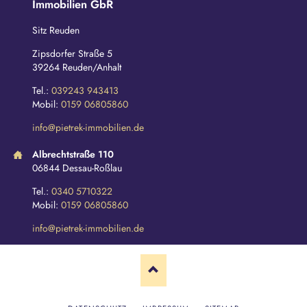
Immobilien GbR
Sitz Reuden
Zipsdorfer Straße 5
39264 Reuden/Anhalt
Tel.:
039243 943413
Mobil:
0159 06805860
info@pietrek-immobilien.de
Albrechtstraße 110
06844 Dessau-Roßlau
Tel.:
0340 5710322
Mobil:
0159 06805860
info@pietrek-immobilien.de
N